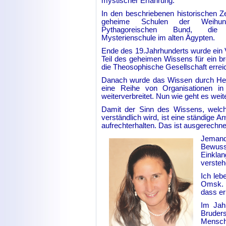
mystischer Erfahrung.
In den beschriebenen historischen Ze
geheime Schulen der Weihu
Pythagoreischen Bund, die
Mysterienschule im alten Ägypten.
Ende des 19.Jahrhunderts wurde ein
Teil des geheimen Wissens für ein b
die Theosophische Gesellschaft erreic
Danach wurde das Wissen durch Hel
eine Reihe von Organisationen in
weiterverbreitet. Nun wie geht es weit
Damit der Sinn des Wissens, welch
verständlich wird, ist eine ständige
aufrechterhalten. Das ist ausgerechnet
Jemand
Bewuss
Einklan
versteh
Ich leb
Omsk. 
dass er
Im Jah
Bruder
Mensche