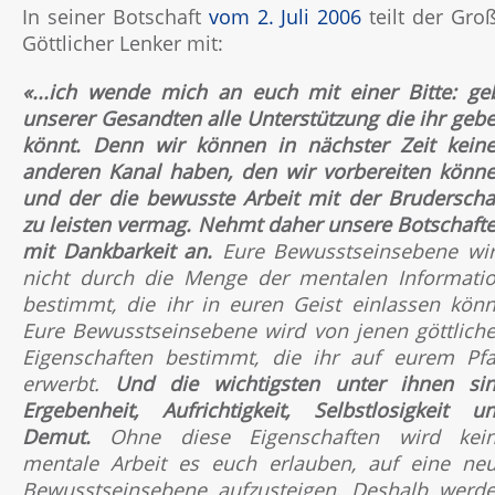
In seiner Botschaft
vom 2. Juli 2006
teilt der Gro
Göttlicher Lenker mit:
«...ich wende mich an euch mit einer Bitte: ge
unserer Gesandten alle Unterstützung die ihr geb
könnt. Denn wir können in nächster Zeit kein
anderen Kanal haben, den wir vorbereiten könn
und der die bewusste Arbeit mit der Bruderscha
zu leisten vermag. Nehmt daher unsere Botschaft
mit Dankbarkeit an.
Eure Bewusstseinsebene wi
nicht durch die Menge der mentalen Informati
bestimmt, die ihr in euren Geist einlassen könn
Eure Bewusstseinsebene wird von jenen göttlich
Eigenschaften bestimmt, die ihr auf eurem Pf
erwerbt.
Und die wichtigsten unter ihnen si
Ergebenheit, Aufrichtigkeit, Selbstlosigkeit u
Demut.
Ohne diese Eigenschaften wird kei
mentale Arbeit es euch erlauben, auf eine ne
Bewusstseinsebene aufzusteigen. Deshalb werd